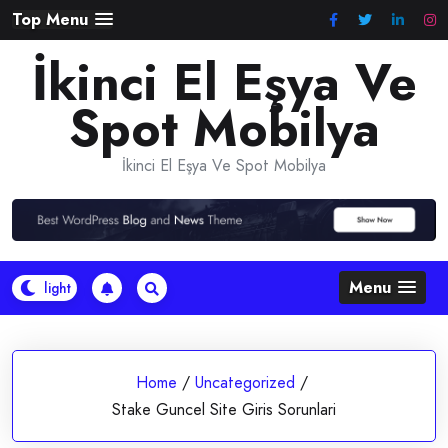
Skip
Top Menu
to
İkinci El Eşya Ve
content
Spot Mobilya
İkinci El Eşya Ve Spot Mobilya
Menu
Home
/
Uncategorized
/
Stake Guncel Site Giris Sorunlari