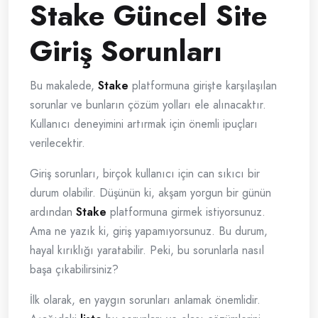
Stake Güncel Site
Giriş Sorunları
Bu makalede,
Stake
platformuna girişte karşılaşılan
sorunlar ve bunların çözüm yolları ele alınacaktır.
Kullanıcı deneyimini artırmak için önemli ipuçları
verilecektir.
Giriş sorunları, birçok kullanıcı için can sıkıcı bir
durum olabilir. Düşünün ki, akşam yorgun bir günün
ardından
Stake
platformuna girmek istiyorsunuz.
Ama ne yazık ki, giriş yapamıyorsunuz. Bu durum,
hayal kırıklığı yaratabilir. Peki, bu sorunlarla nasıl
başa çıkabilirsiniz?
İlk olarak, en yaygın sorunları anlamak önemlidir.