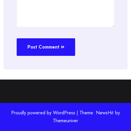
Post Comment
Proudly powered by WordPress | Theme: NewsHit by
Themeuniver