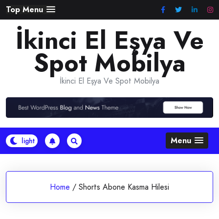
Skip
Top Menu
to
İkinci El Eşya Ve
content
Spot Mobilya
İkinci El Eşya Ve Spot Mobilya
Menu
Home
/
Shorts Abone Kasma Hilesi