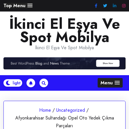
Skip
Top Menu
to
İkinci El Eşya Ve
content
Spot Mobilya
İkinci El Eşya Ve Spot Mobilya
Menu
Home
/
Uncategorized
/
Afyonkarahisar Sultandağı Opel Oto Yedek Çıkma
Parçaları