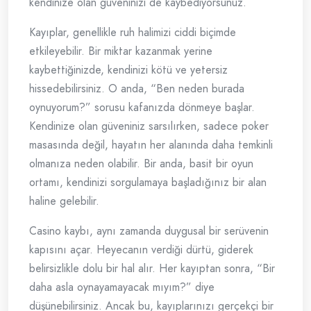
kendinize olan güveninizi de kaybediyorsunuz.
Kayıplar, genellikle ruh halimizi ciddi biçimde
etkileyebilir. Bir miktar kazanmak yerine
kaybettiğinizde, kendinizi kötü ve yetersiz
hissedebilirsiniz. O anda, “Ben neden burada
oynuyorum?” sorusu kafanızda dönmeye başlar.
Kendinize olan güveniniz sarsılırken, sadece poker
masasında değil, hayatın her alanında daha temkinli
olmanıza neden olabilir. Bir anda, basit bir oyun
ortamı, kendinizi sorgulamaya başladığınız bir alan
haline gelebilir.
Casino kaybı, aynı zamanda duygusal bir serüvenin
kapısını açar. Heyecanın verdiği dürtü, giderek
belirsizlikle dolu bir hal alır. Her kayıptan sonra, “Bir
daha asla oynayamayacak mıyım?” diye
düşünebilirsiniz. Ancak bu, kayıplarınızı gerçekçi bir