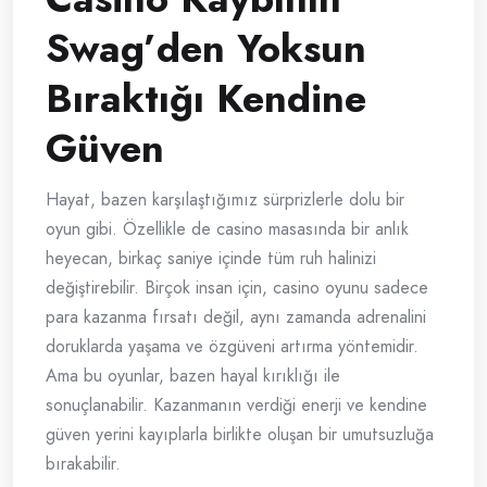
Swag’den Yoksun
Bıraktığı Kendine
Güven
Hayat, bazen karşılaştığımız sürprizlerle dolu bir
oyun gibi. Özellikle de casino masasında bir anlık
heyecan, birkaç saniye içinde tüm ruh halinizi
değiştirebilir. Birçok insan için, casino oyunu sadece
para kazanma fırsatı değil, aynı zamanda adrenalini
doruklarda yaşama ve özgüveni artırma yöntemidir.
Ama bu oyunlar, bazen hayal kırıklığı ile
sonuçlanabilir. Kazanmanın verdiği enerji ve kendine
güven yerini kayıplarla birlikte oluşan bir umutsuzluğa
bırakabilir.