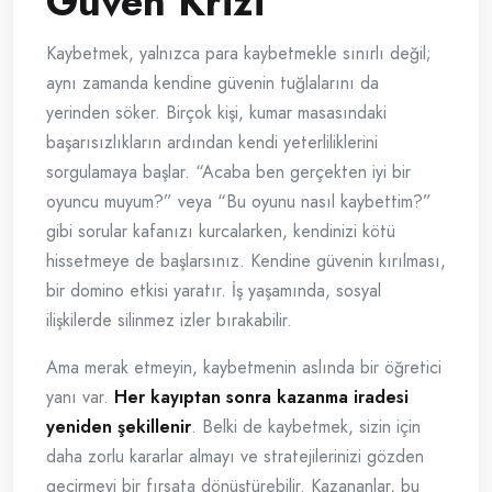
Güven Krizi
Kaybetmek, yalnızca para kaybetmekle sınırlı değil;
aynı zamanda kendine güvenin tuğlalarını da
yerinden söker. Birçok kişi, kumar masasındaki
başarısızlıkların ardından kendi yeterliliklerini
sorgulamaya başlar. “Acaba ben gerçekten iyi bir
oyuncu muyum?” veya “Bu oyunu nasıl kaybettim?”
gibi sorular kafanızı kurcalarken, kendinizi kötü
hissetmeye de başlarsınız. Kendine güvenin kırılması,
bir domino etkisi yaratır. İş yaşamında, sosyal
ilişkilerde silinmez izler bırakabilir.
Ama merak etmeyin, kaybetmenin aslında bir öğretici
yanı var.
Her kayıptan sonra kazanma iradesi
yeniden şekillenir
. Belki de kaybetmek, sizin için
daha zorlu kararlar almayı ve stratejilerinizi gözden
geçirmeyi bir fırsata dönüştürebilir. Kazananlar, bu