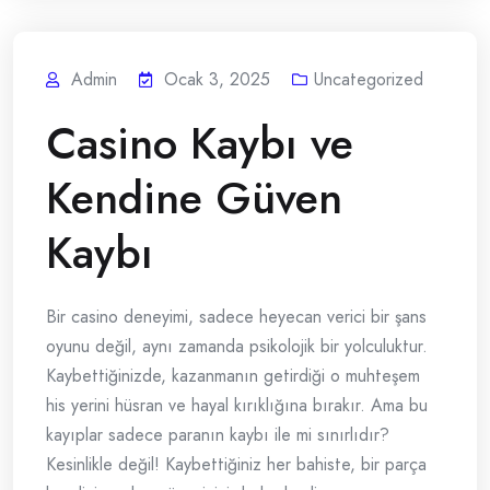
Admin
Ocak 3, 2025
Uncategorized
Casino Kaybı ve
Kendine Güven
Kaybı
Bir casino deneyimi, sadece heyecan verici bir şans
oyunu değil, aynı zamanda psikolojik bir yolculuktur.
Kaybettiğinizde, kazanmanın getirdiği o muhteşem
his yerini hüsran ve hayal kırıklığına bırakır. Ama bu
kayıplar sadece paranın kaybı ile mi sınırlıdır?
Kesinlikle değil! Kaybettiğiniz her bahiste, bir parça