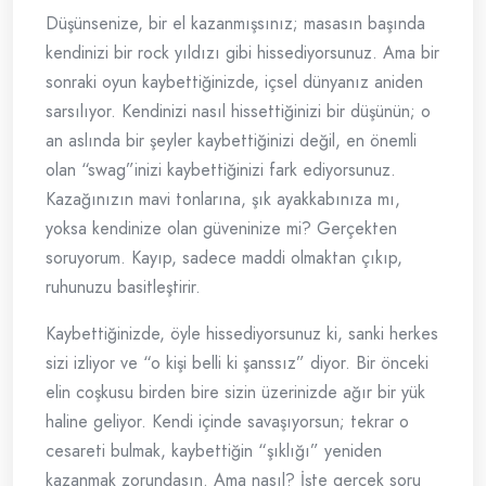
Düşünsenize, bir el kazanmışsınız; masasın başında
kendinizi bir rock yıldızı gibi hissediyorsunuz. Ama bir
sonraki oyun kaybettiğinizde, içsel dünyanız aniden
sarsılıyor. Kendinizi nasıl hissettiğinizi bir düşünün; o
an aslında bir şeyler kaybettiğinizi değil, en önemli
olan “swag”inizi kaybettiğinizi fark ediyorsunuz.
Kazağınızın mavi tonlarına, şık ayakkabınıza mı,
yoksa kendinize olan güveninize mi? Gerçekten
soruyorum. Kayıp, sadece maddi olmaktan çıkıp,
ruhunuzu basitleştirir.
Kaybettiğinizde, öyle hissediyorsunuz ki, sanki herkes
sizi izliyor ve “o kişi belli ki şanssız” diyor. Bir önceki
elin coşkusu birden bire sizin üzerinizde ağır bir yük
haline geliyor. Kendi içinde savaşıyorsun; tekrar o
cesareti bulmak, kaybettiğin “şıklığı” yeniden
kazanmak zorundasın. Ama nasıl? İşte gerçek soru