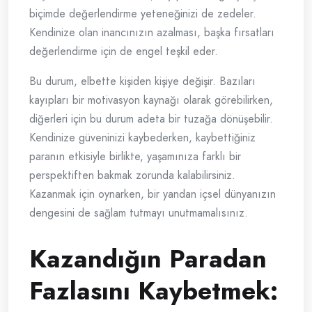
biçimde değerlendirme yeteneğinizi de zedeler.
Kendinize olan inancınızın azalması, başka fırsatları
değerlendirme için de engel teşkil eder.
Bu durum, elbette kişiden kişiye değişir. Bazıları
kayıpları bir motivasyon kaynağı olarak görebilirken,
diğerleri için bu durum adeta bir tuzağa dönüşebilir.
Kendinize güveninizi kaybederken, kaybettiğiniz
paranın etkisiyle birlikte, yaşamınıza farklı bir
perspektiften bakmak zorunda kalabilirsiniz.
Kazanmak için oynarken, bir yandan içsel dünyanızın
dengesini de sağlam tutmayı unutmamalısınız.
Kazandığın Paradan
Fazlasını Kaybetmek: