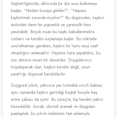
Kaybettiğinizde, aklınızda bir dizi soru belirmeye
başlar; “Neden buraya geldim?”, “Hepsini
kaybetmek zorunda mıydım?” Bu düşünceler, kaybın
ardından derin bir pişmanlık ve çaresizlik hissi
yaratabilir. Birçok insan bu kaybı kabullenmekte
zorlanır ve kendini suçlamaya başlar. Bu noktada
unutulmaması gereken, kaybın bir hata veya zaaf
olmadığını anlamaktır. Hepimiz hata yapabiliriz, bu
son derece insani bir durumdur. Duygularınızı
hırpalayacak olan, kaybın kendisi değil, onun
yarattığı düşünsel batalıklardır.
Duygusal yıkım, yalnızca yas tutmakla sınırlı kalmaz;
aynı zamanda kaybın getirdiği boşluk hissiyle baş
etme çabası da içerir. Bu süreçte, kişi kendini yalnız
hissedebilir. Ancak, destek aramak ve duyguları
paylaşmak, bu yıkımı kelimenin tam anlamıyla