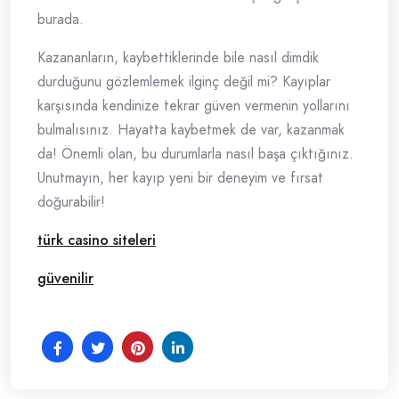
burada.
Kazananların, kaybettiklerinde bile nasıl dimdik
durduğunu gözlemlemek ilginç değil mi? Kayıplar
karşısında kendinize tekrar güven vermenin yollarını
bulmalısınız. Hayatta kaybetmek de var, kazanmak
da! Önemli olan, bu durumlarla nasıl başa çıktığınız.
Unutmayın, her kayıp yeni bir deneyim ve fırsat
doğurabilir!
türk casino siteleri
güvenilir