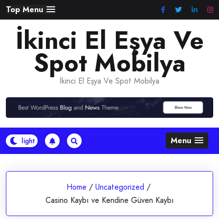
Skip
Top Menu
to
İkinci El Eşya Ve
content
Spot Mobilya
İkinci El Eşya Ve Spot Mobilya
Menu
Home
/
Uncategorized
/
Casino Kaybı ve Kendine Güven Kaybı