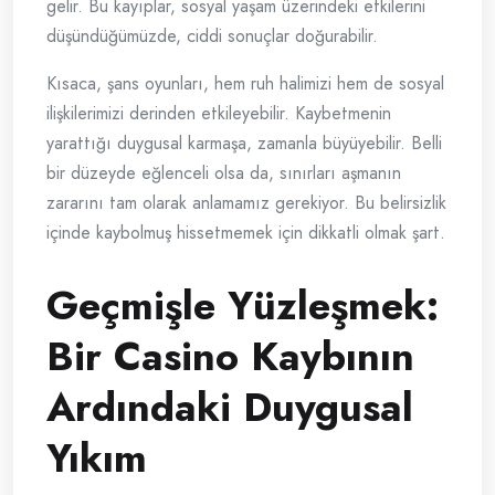
gelir. Bu kayıplar, sosyal yaşam üzerindeki etkilerini
düşündüğümüzde, ciddi sonuçlar doğurabilir.
Kısaca, şans oyunları, hem ruh halimizi hem de sosyal
ilişkilerimizi derinden etkileyebilir. Kaybetmenin
yarattığı duygusal karmaşa, zamanla büyüyebilir. Belli
bir düzeyde eğlenceli olsa da, sınırları aşmanın
zararını tam olarak anlamamız gerekiyor. Bu belirsizlik
içinde kaybolmuş hissetmemek için dikkatli olmak şart.
Geçmişle Yüzleşmek:
Bir Casino Kaybının
Ardındaki Duygusal
Yıkım