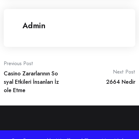
Admin
Post
Previous Post
Next Post
Casino Zararlarının So
navigation
syal Etkileri İnsanları İz
2664 Nedir
ole Etme