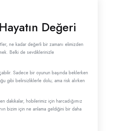
Hayatın Değeri
tler, ne kadar değerli bir zamanı elimizden
ek. Belki de sevdiklerinizle
çabilir. Sadece bir oyunun başında beklerken
gibi belirsizliklerle dolu; ama risk alırken
en dakikalar, hobilerimiz için harcadığımız
ın bizim için ne anlama geldiğini bir daha