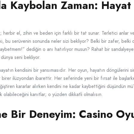
a Kaybolan Zaman: Hayat 
 herbir el, zihin ve beden için farklı bir tat sunar. Terletici anlar v
Peki, bu serüvenin sonunda neler sizi bekliyor? Belki bir zafer, be
 kaybetmem!” dediğin o anı hatırlıyor musun? Rahat bir sandalyeye
 dünya seni bekliyor.
yatın kendisini bir yansımasıdır. Her oyun, hayatın döngülerini simg
birer ilüzyondan ibarettir. Her seferinde yeni bir fırsat ile başlar
ğiştiren kararlar alırken kendini ne kadar kaybettiğini düşündün mü
 olabileceğini kanıtlar; o yüzden dikkatli olmalısın.
e Bir Deneyim: Casino Oyu