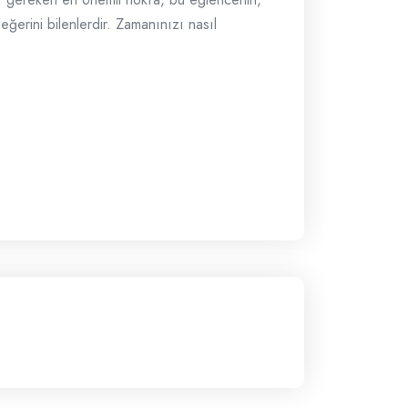
ğerini bilenlerdir. Zamanınızı nasıl