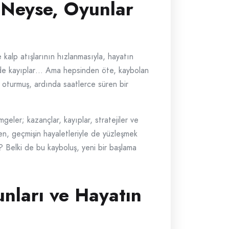
Neyse, Oyunlar
e kalp atışlarının hızlanmasıyla, hayatın
lki de kayıplar… Ama hepsinden öte, kaybolan
 oturmuş, ardında saatlerce süren bir
eler; kazançlar, kayıplar, stratejiler ve
ken, geçmişin hayaletleriyle de yüzleşmek
? Belki de bu kayboluş, yeni bir başlama
nları ve Hayatın