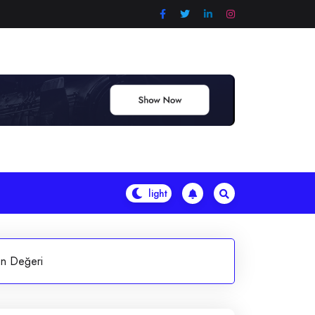
ın Değeri