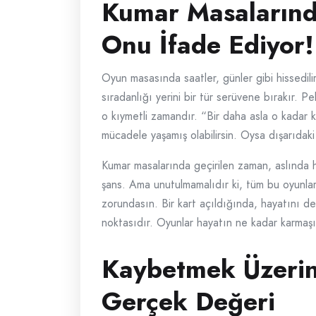
Kumar Masalarınd
Onu İfade Ediyor!
Oyun masasında saatler, günler gibi hissedilir;
sıradanlığı yerini bir tür serüvene bırakır. 
o kıymetli zamandır. “Bir daha asla o kadar
mücadele yaşamış olabilirsin. Oysa dışarıdaki
Kumar masalarında geçirilen zaman, aslında ha
şans. Ama unutulmamalıdır ki, tüm bu oyunlar 
zorundasın. Bir kart açıldığında, hayatını de
noktasıdır. Oyunlar hayatın ne kadar karmaşık
Kaybetmek Üzerin
Gerçek Değeri