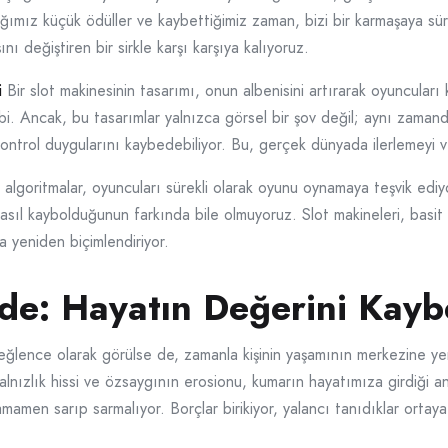
ımız küçük ödüller ve kaybettiğimiz zaman, bizi bir karmaşaya sür
 değiştiren bir sirkle karşı karşıya kalıyoruz.
i
Bir slot makinesinin tasarımı, onun albenisini artırarak oyuncuları k
ibi. Ancak, bu tasarımlar yalnızca görsel bir şov değil; aynı zamanda
ontrol duygularını kaybedebiliyor. Bu, gerçek dünyada ilerlemeyi v
algoritmalar, oyuncuları sürekli olarak oyunu oynamaya teşvik edi
ıl kaybolduğunun farkında bile olmuyoruz. Slot makineleri, basit
a yeniden biçimlendiriyor.
de: Hayatın Değerini Kayb
eğlence olarak görülse de, zamanla kişinin yaşamının merkezine y
, yalnızlık hissi ve özsaygının erosionu, kumarın hayatımıza girdiği 
tamamen sarıp sarmalıyor. Borçlar birikiyor, yalancı tanıdıklar ortay