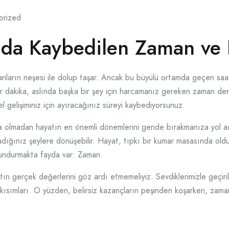
orized
nda Kaybedilen Zaman ve 
nanların neşesi ile dolup taşar. Ancak bu büyülü ortamda geçen saa
er dakika, aslında başka bir şey için harcamanız gereken zaman dem
el gelişiminiz için ayıracağınız süreyi kaybediyorsunuz.
da olmadan hayatın en önemli dönemlerini geride bırakmanıza yol a
ınız şeylere dönüşebilir. Hayat, tıpkı bir kumar masasında olduğu 
undurmakta fayda var: Zaman.
tın gerçek değerlerini göz ardı etmemeliyiz. Sevdiklerimizle geçiril
 kısımları. O yüzden, belirsiz kazançların peşinden koşarken, zaman