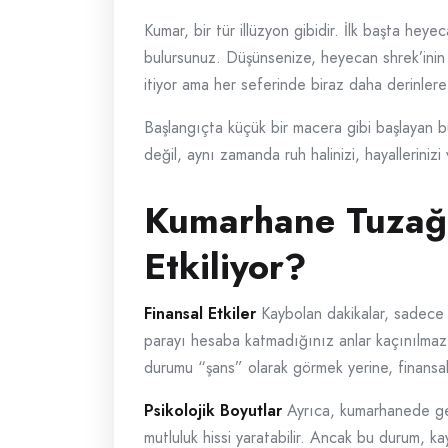
Kumar, bir tür illüzyon gibidir. İlk başta hey
bulursunuz. Düşünsenize, heyecan shrek’inin 
itiyor ama her seferinde biraz daha derinlere
Başlangıçta küçük bir macera gibi başlayan bu
değil, aynı zamanda ruh halinizi, hayallerinizi
Kumarhane Tuzağı
Etkiliyor?
Finansal Etkiler
Kaybolan dakikalar, sadece z
parayı hesaba katmadığınız anlar kaçınılmaz 
durumu “şans” olarak görmek yerine, finansal 
Psikolojik Boyutlar
Ayrıca, kumarhanede geçi
mutluluk hissi yaratabilir. Ancak bu durum, 