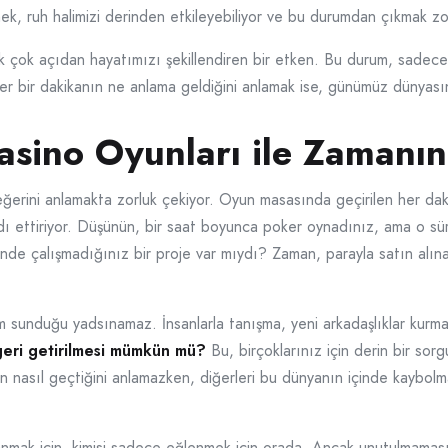
k, ruh halimizi derinden etkileyebiliyor ve bu durumdan çıkmak zorl
 çok açıdan hayatımızı şekillendiren bir etken. Bu durum, sadece
 Her bir dakikanın ne anlama geldiğini anlamak ise, günümüz dünyas
asino Oyunları ile Zamanı
 değerini anlamakta zorluk çekiyor. Oyun masasında geçirilen her da
dı ettiriyor. Düşünün, bir saat boyunca poker oynadınız, ama o sü
inde çalışmadığınız bir proje var mıydı? Zaman, parayla satın alın
am sunduğu yadsınamaz. İnsanlarla tanışma, yeni arkadaşlıklar kurma
eri getirilmesi mümkün mü?
Bu, birçoklarınız için derin bir sorg
nasıl geçtiğini anlamazken, diğerleri bu dünyanın içinde kaybolman
azanmak için, kimisi sadece eğlenmek için orada. Ancak unutulmama