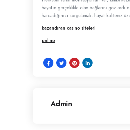
hayatın gerçeklikle olan bağlarını göz ardı e
harcadığınızı sorgulamak, hayat kaliteniz üze
kazandıran casino siteleri
online
Admin