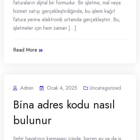
faturaların dijital bir formudur. Bir işletme, mal veya
hizmet satışı gerçekleştirdiğinde, bu işlemi kağıt
fatura yerine elektronik ortamda gerçekleştirir. Bu,
işletmeler için hem zaman [...]
Read More
Admin
Ocak 4, 2025
Uncategorized
Bina adres kodu nasıl
bulunur
Şehir hayatının karmaşası içinde, bazen ev ya da iş