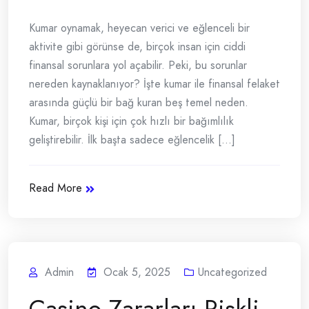
Kumar oynamak, heyecan verici ve eğlenceli bir
aktivite gibi görünse de, birçok insan için ciddi
finansal sorunlara yol açabilir. Peki, bu sorunlar
nereden kaynaklanıyor? İşte kumar ile finansal felaket
arasında güçlü bir bağ kuran beş temel neden.
Kumar, birçok kişi için çok hızlı bir bağımlılık
geliştirebilir. İlk başta sadece eğlencelik [...]
Read More
Admin
Ocak 5, 2025
Uncategorized
Casino Zararları Riskli