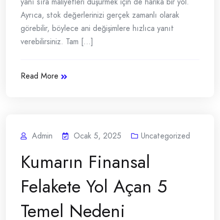
yanı sıra maliyetleri düşürmek için de harika bir yol.
Ayrıca, stok değerlerinizi gerçek zamanlı olarak
görebilir, böylece ani değişimlere hızlıca yanıt
verebilirsiniz. Tam [...]
Read More
Admin
Ocak 5, 2025
Uncategorized
Kumarın Finansal
Felakete Yol Açan 5
Temel Nedeni