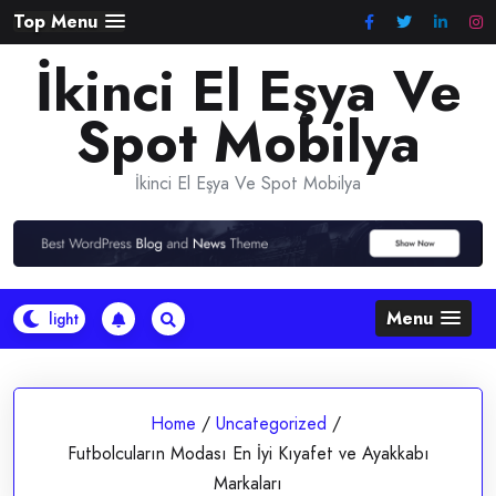
Skip
Top Menu
to
İkinci El Eşya Ve
content
Spot Mobilya
İkinci El Eşya Ve Spot Mobilya
Menu
Home
/
Uncategorized
/
Futbolcuların Modası En İyi Kıyafet ve Ayakkabı
Markaları