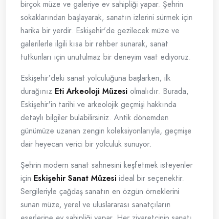
birçok müze ve galeriye ev sahipliği yapar. Şehrin
sokaklarından başlayarak, sanatın izlerini sürmek için
harika bir yerdir. Eskişehir'de gezilecek müze ve
galerilerle ilgili kısa bir rehber sunarak, sanat
tutkunları için unutulmaz bir deneyim vaat ediyoruz.
Eskişehir'deki sanat yolculuğuna başlarken, ilk
durağınız
Eti Arkeoloji Müzesi
olmalıdır. Burada,
Eskişehir'in tarihi ve arkeolojik geçmişi hakkında
detaylı bilgiler bulabilirsiniz. Antik dönemden
günümüze uzanan zengin koleksiyonlarıyla, geçmişe
dair heyecan verici bir yolculuk sunuyor.
Şehrin modern sanat sahnesini keşfetmek isteyenler
için
Eskişehir Sanat Müzesi
ideal bir seçenektir.
Sergileriyle çağdaş sanatın en özgün örneklerini
sunan müze, yerel ve uluslararası sanatçıların
eserlerine ev sahipliği yapar. Her ziyaretçinin sanatı