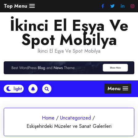
Skip
Top Menu
to
İkinci El Eşya Ve
content
Spot Mobilya
İkinci El Eşya Ve Spot Mobilya
Menu
Home
/
Uncategorized
/
Eskişehirdeki Müzeler ve Sanat Galerileri