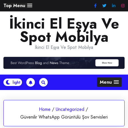
Skip
Top Menu
to
İkinci El Eşya Ve
content
Spot Mobilya
İkinci El Eşya Ve Spot Mobilya
Menu
Home
/
Uncategorized
/
Güvenilir WhatsApp Görüntülü Şov Servisleri