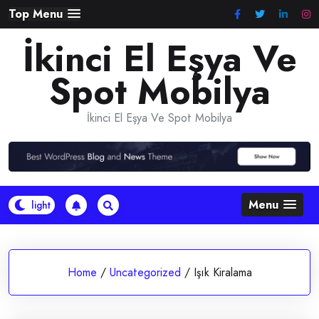
Skip
Top Menu
to
İkinci El Eşya Ve
content
Spot Mobilya
İkinci El Eşya Ve Spot Mobilya
Menu
Home
/
Uncategorized
/
Işık Kiralama