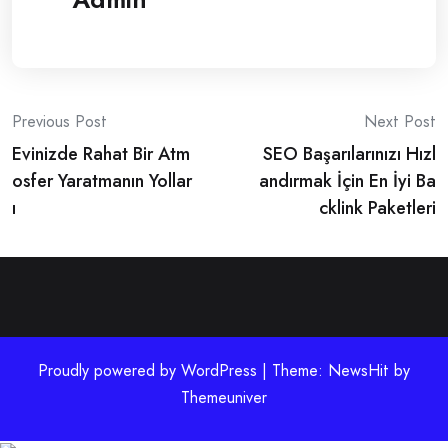
Post
Previous Post
Next Post
Evinizde Rahat Bir Atm
SEO Başarılarınızı Hızl
navigation
osfer Yaratmanın Yollar
andırmak İçin En İyi Ba
ı
cklink Paketleri
Proudly powered by WordPress | Theme: NewsHit by
Themeuniver