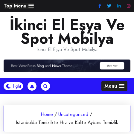
Skip
Top Menu
to
İkinci El Eşya Ve
content
Spot Mobilya
İkinci El Eşya Ve Spot Mobilya
Menu
Home
/
Uncategorized
/
İstanbulda Temizlikte Hız ve Kalite Aybars Temizlik