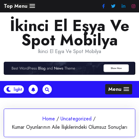
Skip
Top Menu
to
İkinci El Eşya Ve
content
Spot Mobilya
İkinci El Eşya Ve Spot Mobilya
Menu
Home
/
Uncategorized
/
Kumar Oyunlarının Aile İlişkilerindeki Olumsuz Sonuçları