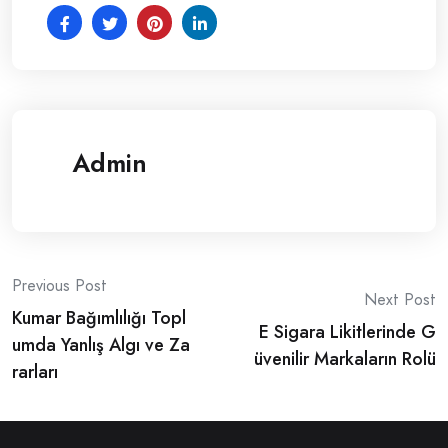
Admin
Post
Previous Post
Next Post
Kumar Bağımlılığı Topl
navigation
E Sigara Likitlerinde G
umda Yanlış Algı ve Za
üvenilir Markaların Rolü
rarları