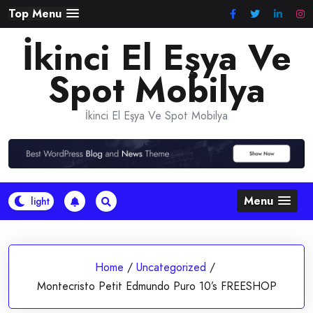
Skip
Top Menu
to
İkinci El Eşya Ve
content
Spot Mobilya
İkinci El Eşya Ve Spot Mobilya
Menu
Home
/
Uncategorized
/
Montecristo Petit Edmundo Puro 10’s FREESHOP