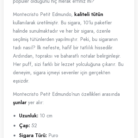
popüler olduğunu hiç merak ettiniz mi?
Montecristo Petit Edmundo,
kaliteli tütün
kullanılarak üretilmiştir. Bu sigara, 10’lu paketler
halinde sunulmaktadır ve her bir sigara, özenle
seçilmiş tütünlerden yapılmıştır. Peki, bu sigaranın
tadı nasıl? İlk nefeste, hafif bir tatlılık hissedilir.
Ardından, topraksı ve baharatlı notalar belirginleşir.
Her puff, sizi farklı bir lezzet yolculuğuna çıkarır. Bu
deneyim, sigara içmeyi sevenler için gerçekten
eşsizdir.
Montecristo Petit Edmundo’nun özellikleri arasında
şunlar
yer alır:
Uzunluk:
10 cm
Çap:
52
Sigara Türü:
Puro