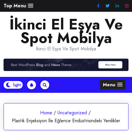
Skip
Top Menu
to
İkinci El Eşya Ve
content
Spot Mobilya
İkinci El Eşya Ve Spot Mobilya
Menu
Home
/
Uncategorized
/
Plastik Enjeksiyon İle Eğlence Endüstrisindeki Yenilikler