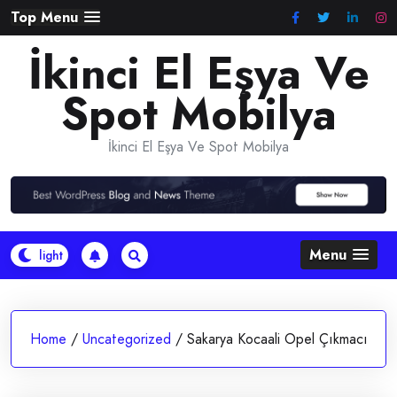
Skip
Top Menu
to
İkinci El Eşya Ve
content
Spot Mobilya
İkinci El Eşya Ve Spot Mobilya
Menu
Home
/
Uncategorized
/
Sakarya Kocaali Opel Çıkmacı