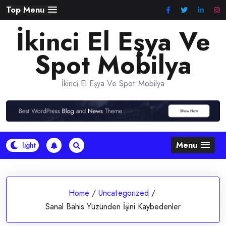
Skip
Top Menu
to
İkinci El Eşya Ve
content
Spot Mobilya
İkinci El Eşya Ve Spot Mobilya
Menu
Home
/
Uncategorized
/
Sanal Bahis Yüzünden İşini Kaybedenler