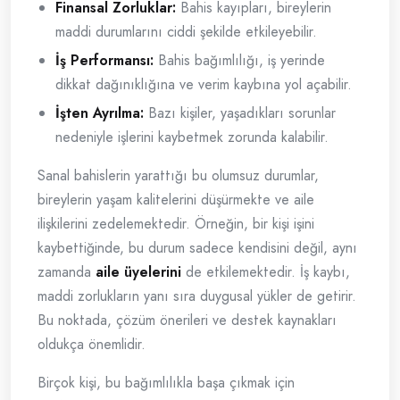
Finansal Zorluklar:
Bahis kayıpları, bireylerin
maddi durumlarını ciddi şekilde etkileyebilir.
İş Performansı:
Bahis bağımlılığı, iş yerinde
dikkat dağınıklığına ve verim kaybına yol açabilir.
İşten Ayrılma:
Bazı kişiler, yaşadıkları sorunlar
nedeniyle işlerini kaybetmek zorunda kalabilir.
Sanal bahislerin yarattığı bu olumsuz durumlar,
bireylerin yaşam kalitelerini düşürmekte ve aile
ilişkilerini zedelemektedir. Örneğin, bir kişi işini
kaybettiğinde, bu durum sadece kendisini değil, aynı
zamanda
aile üyelerini
de etkilemektedir. İş kaybı,
maddi zorlukların yanı sıra duygusal yükler de getirir.
Bu noktada, çözüm önerileri ve destek kaynakları
oldukça önemlidir.
Birçok kişi, bu bağımlılıkla başa çıkmak için