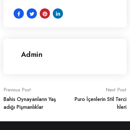
Admin
Post
Previous Post
Next Post
Bahis Oynayanların Yaş
Puro İçenlerin Stil Terci
navigation
adığı Pişmanlıklar
hleri