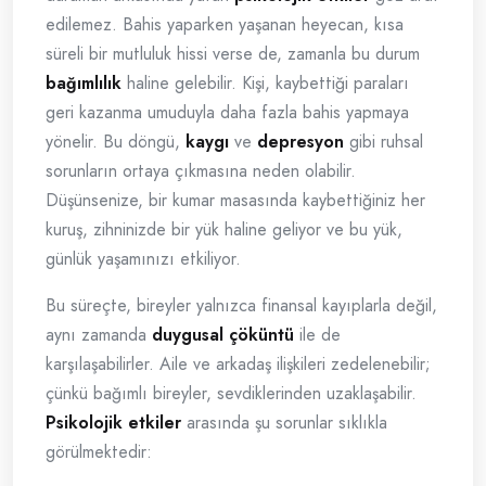
edilemez. Bahis yaparken yaşanan heyecan, kısa
süreli bir mutluluk hissi verse de, zamanla bu durum
bağımlılık
haline gelebilir. Kişi, kaybettiği paraları
geri kazanma umuduyla daha fazla bahis yapmaya
yönelir. Bu döngü,
kaygı
ve
depresyon
gibi ruhsal
sorunların ortaya çıkmasına neden olabilir.
Düşünsenize, bir kumar masasında kaybettiğiniz her
kuruş, zihninizde bir yük haline geliyor ve bu yük,
günlük yaşamınızı etkiliyor.
Bu süreçte, bireyler yalnızca finansal kayıplarla değil,
aynı zamanda
duygusal çöküntü
ile de
karşılaşabilirler. Aile ve arkadaş ilişkileri zedelenebilir;
çünkü bağımlı bireyler, sevdiklerinden uzaklaşabilir.
Psikolojik etkiler
arasında şu sorunlar sıklıkla
görülmektedir: