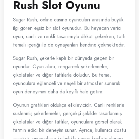
Rush Slot Oyunu
Sugar Rush, online casino oyuncuları arasında büyük
ilgi gören eşsiz bir slot oyunudur. Bu heyecan verici
oyun, canlı ve renkli tasarımıyla dikkat çekerken, tatlı
temalı içeriği ile de oynayanları kendine çekmektedir.
Sugar Rush, şekerle kaplı bir dünyada geçen bir
oyundur. Oyun alanı, rengarenk şekerlemeler,
çikolatalar ve diğer tatlılarla doludur. Bu tema,
oyunculara eğlenceli ve neşeli bir atmosfer sunarak
oyun deneyimini daha da keyifli hale getirir.
Oyunun grafikleri oldukça etkileyicidir. Canlı renklerle
süslenmiş şekerlemeler, gerçekçi şekilde tasarlanmış
çikolatalar ve diğer tatlılar, oyunculara görsel olarak
tatmin edici bir deneyim sunar. Ayrıca, kullanıcı dostu
arayüzü, oyuncuların kolaylıkla oyunu keşfetmelerine