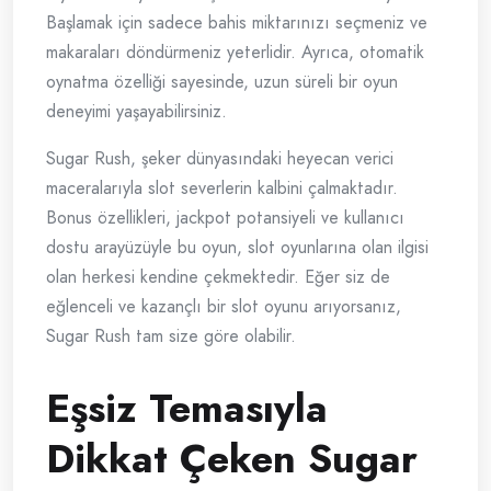
Başlamak için sadece bahis miktarınızı seçmeniz ve
makaraları döndürmeniz yeterlidir. Ayrıca, otomatik
oynatma özelliği sayesinde, uzun süreli bir oyun
deneyimi yaşayabilirsiniz.
Sugar Rush, şeker dünyasındaki heyecan verici
maceralarıyla slot severlerin kalbini çalmaktadır.
Bonus özellikleri, jackpot potansiyeli ve kullanıcı
dostu arayüzüyle bu oyun, slot oyunlarına olan ilgisi
olan herkesi kendine çekmektedir. Eğer siz de
eğlenceli ve kazançlı bir slot oyunu arıyorsanız,
Sugar Rush tam size göre olabilir.
Eşsiz Temasıyla
Dikkat Çeken Sugar