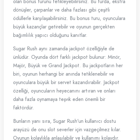
olan bonus turunu tetikleyebilirsiniz. Bu turda, ekstra
dönüşler, çarpanlar ve daha fazlası gibi çeşitli
ödüllerle karşılaşabilirsiniz. Bu bonus turu, oyunculara
büyük kazançlar getirebilir ve oyunun gerçekten
bağımlılık yapıcı olduğunu kanıtlar.
Sugar Rush aynı zamanda jackpot özelliğiyle de
ünlüdür. Oyunda dört farklı jackpot bulunur: Minör,
Majör, Büyük ve Grand Jackpot. Bu jackpotların her
biri, oyunun herhangi bir anında tetiklenebilir ve
oyunculara büyük bir servet kazandırabilir. Jackpot
özelliği, oyuncuların heyecanını artıran ve onları
daha fazla oynamaya teşvik eden önemli bir
faktördür.
Bunların yanı sıra, Sugar Rush'un kullanıcı dostu
arayüzü de onu slot severler için vazgeçilmez kılar.
Oyunun kolaylıkla anlaşılabilir ve kullanımı kolaydır.