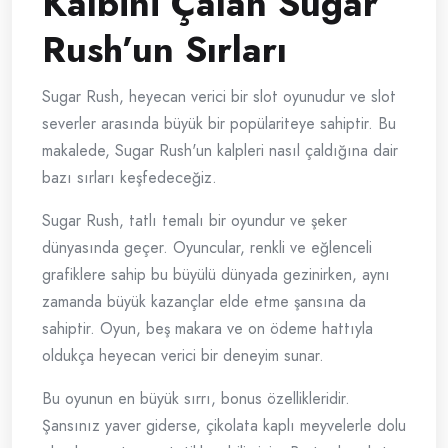
Kalbini Çalan Sugar
Rush’un Sırları
Sugar Rush, heyecan verici bir slot oyunudur ve slot
severler arasında büyük bir popülariteye sahiptir. Bu
makalede, Sugar Rush'un kalpleri nasıl çaldığına dair
bazı sırları keşfedeceğiz.
Sugar Rush, tatlı temalı bir oyundur ve şeker
dünyasında geçer. Oyuncular, renkli ve eğlenceli
grafiklere sahip bu büyülü dünyada gezinirken, aynı
zamanda büyük kazançlar elde etme şansına da
sahiptir. Oyun, beş makara ve on ödeme hattıyla
oldukça heyecan verici bir deneyim sunar.
Bu oyunun en büyük sırrı, bonus özellikleridir.
Şansınız yaver giderse, çikolata kaplı meyvelerle dolu