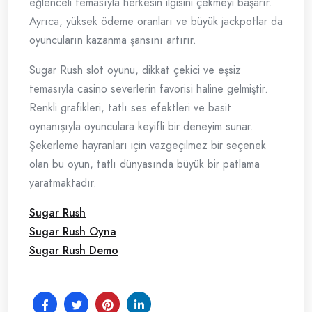
eğlenceli temasıyla herkesin ilgisini çekmeyi başarır.
Ayrıca, yüksek ödeme oranları ve büyük jackpotlar da
oyuncuların kazanma şansını artırır.
Sugar Rush slot oyunu, dikkat çekici ve eşsiz
temasıyla casino severlerin favorisi haline gelmiştir.
Renkli grafikleri, tatlı ses efektleri ve basit
oynanışıyla oyunculara keyifli bir deneyim sunar.
Şekerleme hayranları için vazgeçilmez bir seçenek
olan bu oyun, tatlı dünyasında büyük bir patlama
yaratmaktadır.
Sugar Rush
Sugar Rush Oyna
Sugar Rush Demo