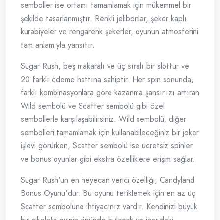
semboller ise ortamı tamamlamak için mükemmel bir
şekilde tasarlanmıştır. Renkli jelibonlar, şeker kaplı
kurabiyeler ve rengarenk şekerler, oyunun atmosferini
tam anlamıyla yansıtır.
Sugar Rush, beş makaralı ve üç sıralı bir slottur ve
20 farklı ödeme hattına sahiptir. Her spin sonunda,
farklı kombinasyonlara göre kazanma şansınızı artıran
Wild sembolü ve Scatter sembolü gibi özel
sembollerle karşılaşabilirsiniz. Wild sembolü, diğer
sembolleri tamamlamak için kullanabileceğiniz bir joker
işlevi görürken, Scatter sembolü ise ücretsiz spinler
ve bonus oyunlar gibi ekstra özelliklere erişim sağlar.
Sugar Rush'un en heyecan verici özelliği, Candyland
Bonus Oyunu'dur. Bu oyunu tetiklemek için en az üç
Scatter sembolüne ihtiyacınız vardır. Kendinizi büyük
bir çikolata evinin önünde bulacak ve içerideki