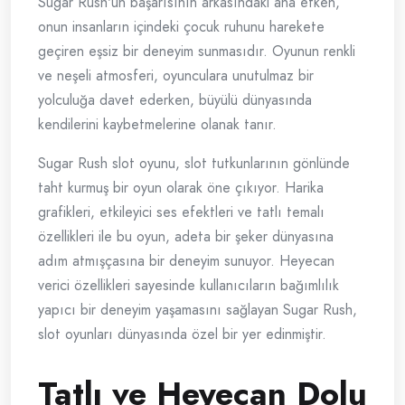
Sugar Rush'un başarısının arkasındaki ana etken,
onun insanların içindeki çocuk ruhunu harekete
geçiren eşsiz bir deneyim sunmasıdır. Oyunun renkli
ve neşeli atmosferi, oyunculara unutulmaz bir
yolculuğa davet ederken, büyülü dünyasında
kendilerini kaybetmelerine olanak tanır.
Sugar Rush slot oyunu, slot tutkunlarının gönlünde
taht kurmuş bir oyun olarak öne çıkıyor. Harika
grafikleri, etkileyici ses efektleri ve tatlı temalı
özellikleri ile bu oyun, adeta bir şeker dünyasına
adım atmışçasına bir deneyim sunuyor. Heyecan
verici özellikleri sayesinde kullanıcıların bağımlılık
yapıcı bir deneyim yaşamasını sağlayan Sugar Rush,
slot oyunları dünyasında özel bir yer edinmiştir.
Tatlı ve Heyecan Dolu