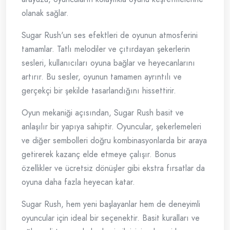
olanak sağlar.
Sugar Rush'un ses efektleri de oyunun atmosferini
tamamlar. Tatlı melodiler ve çıtırdayan şekerlerin
sesleri, kullanıcıları oyuna bağlar ve heyecanlarını
artırır. Bu sesler, oyunun tamamen ayrıntılı ve
gerçekçi bir şekilde tasarlandığını hissettirir.
Oyun mekaniği açısından, Sugar Rush basit ve
anlaşılır bir yapıya sahiptir. Oyuncular, şekerlemeleri
ve diğer sembolleri doğru kombinasyonlarda bir araya
getirerek kazanç elde etmeye çalışır. Bonus
özellikler ve ücretsiz dönüşler gibi ekstra fırsatlar da
oyuna daha fazla heyecan katar.
Sugar Rush, hem yeni başlayanlar hem de deneyimli
oyuncular için ideal bir seçenektir. Basit kuralları ve