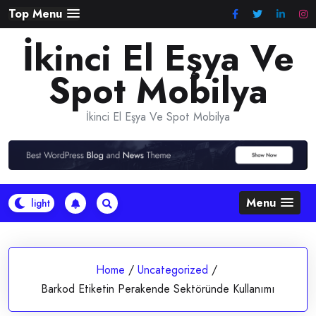
Skip
Top Menu
to
İkinci El Eşya Ve
content
Spot Mobilya
İkinci El Eşya Ve Spot Mobilya
Menu
Home
/
Uncategorized
/
Barkod Etiketin Perakende Sektöründe Kullanımı