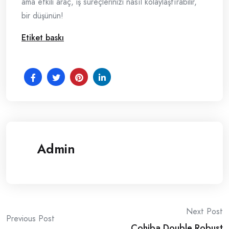
ama etkili araç, iş süreçlerinizi nasıl kolaylaştırabilir,
bir düşünün!
Etiket baskı
Admin
Post
Next Post
Previous Post
Cohiba Double Robust