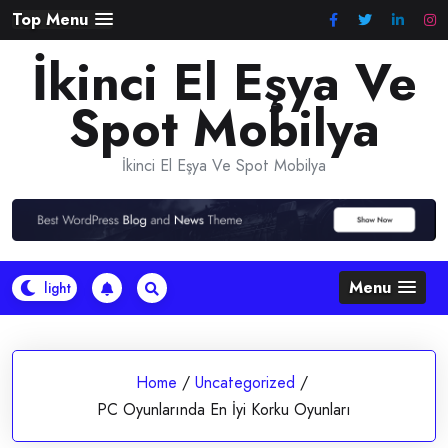
Skip
Top Menu
to
İkinci El Eşya Ve
content
Spot Mobilya
İkinci El Eşya Ve Spot Mobilya
Menu
Home
/
Uncategorized
/
PC Oyunlarında En İyi Korku Oyunları