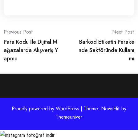
Post
Previous Post
Next Post
Para Kodu İle Dijital M
Barkod Etiketin Perake
navigation
ağazalarda Alışveriş Y
nde Sektöründe Kullanı
apma
mı
Proudly powered by WordPress | Theme: NewsHit by
Themeuniver