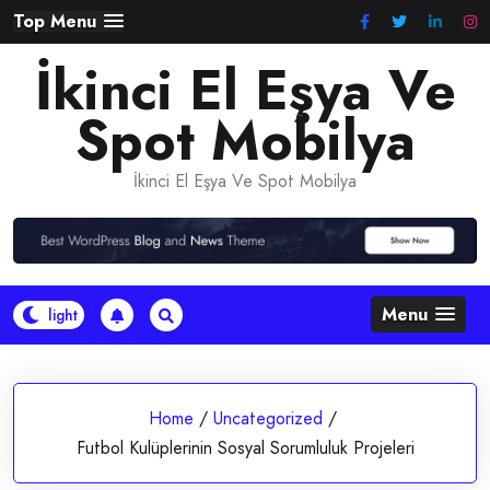
Skip
Top Menu
to
İkinci El Eşya Ve
content
Spot Mobilya
İkinci El Eşya Ve Spot Mobilya
Menu
Home
/
Uncategorized
/
Futbol Kulüplerinin Sosyal Sorumluluk Projeleri