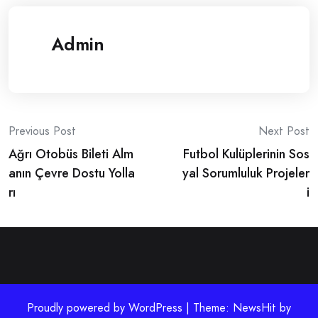
Admin
Post
Previous Post
Next Post
Ağrı Otobüs Bileti Alm
Futbol Kulüplerinin Sos
navigation
anın Çevre Dostu Yolla
yal Sorumluluk Projeler
rı
i
Proudly powered by WordPress | Theme: NewsHit by