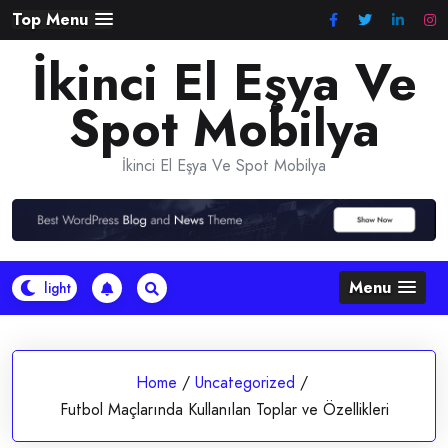
Skip
Top Menu
to
İkinci El Eşya Ve
content
Spot Mobilya
İkinci El Eşya Ve Spot Mobilya
Menu
Home
/
Uncategorized
/
Futbol Maçlarında Kullanılan Toplar ve Özellikleri